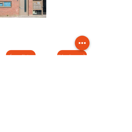
Vorige
Volgende
Wij zijn Samen Bouwzaken.
Contactgegevens
Zernikelaan 2a, Leek