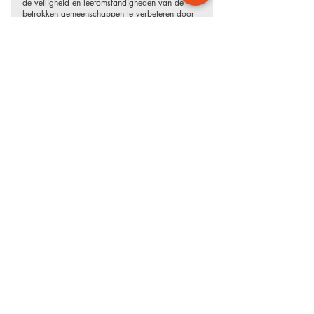
de veiligheid en leefomstandigheden van de
betrokken gemeenschappen te verbeteren door
middel van gecoördineerde bouwprojecten,
technische expertise, budgetbeheer en
kwaliteitsborging.
lees meer
Wil jij met ons bouwen?
Heb jij een project waar wij je verder mee kunnen
helpen? Of wil je eerst eens vrijblijvend
kennismaken? We gaan graag met je in gesprek.
Neem contact op met Joost Dobben.
06 107 217 75
joost@samenbouwzaken.nl