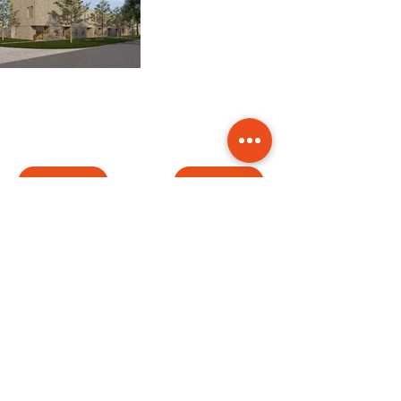
Vorige
Volgende
Wij zijn Samen Bouwzaken.
Contactgegevens
Zernikelaan 2a, Leek