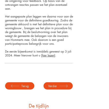
de omgeving voor feedback. Op basis van de
ontvangen reacties passen we het plan eventueel
aan.
Het aangepaste plan leggen we daarna voor aan de
gemeente voor de definitieve goedkeuring. Zodra de
gemeente akkoord is met het definitieve plan voor de
woningbouw , brengen we het plan in procedure bij
de gemeente. Bij de besluitvorming over het plan
weegt de gemeente de belangen van de inwoners
van Hommerts mee. Ook daarom is een goed
participatieproces belangrijk voor ons.
De eerste bijeenkomst is inmiddels geweest op 3 juli
2024. Meer hierover kunt u
[hier lezen]
.
Terug
Verder
De tijdlijn